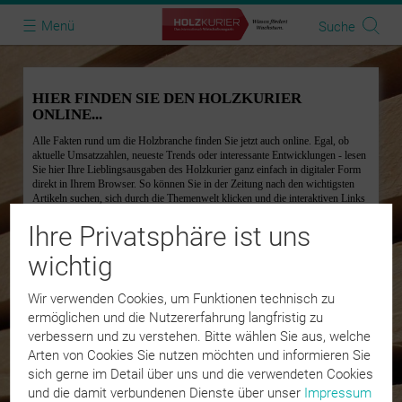
Menü
Suche
Toggle
navigation
Menü
Login
Mein Konto
Ansicht
Ihre Privatsphäre ist uns
Home
wichtig
Öffentliche Ausgaben
Wir verwenden Cookies, um Funktionen technisch zu
ermöglichen und die Nutzererfahrung langfristig zu
Shop
verbessern und zu verstehen. Bitte wählen Sie aus, welche
Arten von Cookies Sie nutzen möchten und informieren Sie
sich gerne im Detail über uns und die verwendeten Cookies
Probeabo
und die damit verbundenen Dienste über unser
Impressum